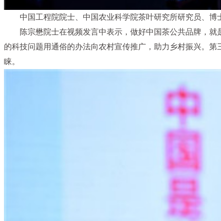
中国工程院院士、中国农业科学院茶叶研究所研究员、博
陈宗懋院士在视频发言中表示，做好中国茶公共品牌，就
的科技问题用通俗的办法向农村宣传推广，助力乡村振兴。第
睐。