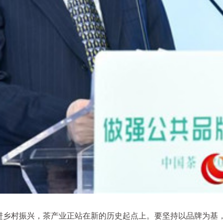
推进乡村振兴，茶产业正站在新的历史起点上。要坚持以品牌为基