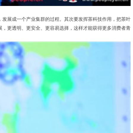
，发展成一个产业集群的过程。其次要发挥茶科技作用，把茶叶
展，更透明、更安全、更容易选择，这样才能获得更多消费者青