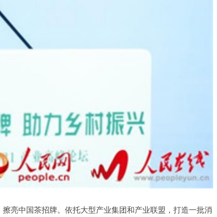
，擦亮中国茶招牌。依托大型产业集团和产业联盟，打造一批消