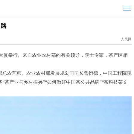
之路
人民网
媒体大厦举行。来自农业农村部的有关领导，院士专家，茶产区相
部总农艺师、农业农村部发展规划司司长曾衍德，中国工程院院
茶产业与乡村振兴”“如何做好中国茶公共品牌”“茶科技茶文