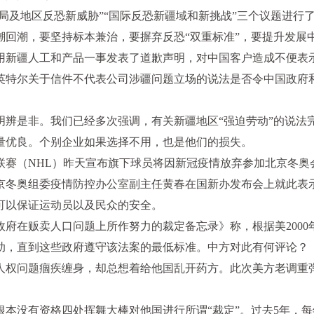
变局及地区反恐新威胁”“国际反恐新疆域和新挑战”三个议题进
潮回潮，要坚持标本兼治，要摒弃反恐“双重标准”，要提升发展
禁用新疆人工和产品一事发表了道歉声明，对中国客户造成不便表
英特尔关于信件不代表公司涉疆问题立场的说法是否令中国政府
明辨是非。我们已经多次强调，有关新疆地区“强迫劳动”的说法
量优良。个别企业如果选择不用，也是他们的损失。
联赛（NHL）昨天宣布旗下球员将因新冠疫情放弃参加北京冬奥
京冬奥组委疫情防控办公室副主任黄春在国新办发布会上就此表
可以保证运动员以及民众的安全。
在贩卖人口问题上所作努力的裁定备忘录》称，根据美2000年《
助，直到这些政府遵守该法案的最低标准。中方对此有何评论？
人权问题痼疾缠身，却总想着给他国乱开药方。此次美方老调重弹
本没有资格四处挥舞大棒对他国进行所谓“裁定”。过去5年，每