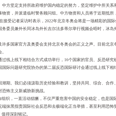
乱。中方坚定支持所政府维护国内稳定的努力，坚定维护中所关系
暴物资，并派遣临时警务顾问组。中方物资和人员将于近期抵所
夫在接受记者采访时表示，2022年北京冬奥会将是一场精彩的
国务委员兼外长同冰岛外长吉尔法多蒂尔举行视频会晤时，冰岛
及许多国家官方及奥委会支持北京冬奥会的正义之声。目前北京
会。
通过线上线下相结合方式成功举行，16个国家的官员、反恐研究
中国国际问题研究院协办的第二届反恐国际研讨会通过线上线下相
轮回潮期。我们必须汲取历史经验和教训，坚持共同、综合、合
对恐怖主义新威胁新挑战。
的恐怖组织，一直活动猖獗，不仅严重危害中国的安全稳定，也是
无端抹黑指责国际社会反恐和去极端化正当举措，甚至利用恐怖
，值得深刻铭记。