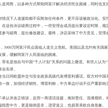
人道局势，以多种方式帮助阿富汗解决经济民生困难，同时也支
何情况下人道援助都不应附加任何条件，更不应该被政治化。安
。在这份决议磋商过程中，一些安理会成员提出要设定时限，规
度参与磋商，提出修改建议。最终，决议采纳了中方意见，安理
，3900万阿富汗民众面临人道主义危机。美国以及北约有关国
发展，缓解阿富汗人民面临的困难。
罪名是他在与中国“千人计划”关系的问题上撒谎。有些人认为“
者会实录。
林肯当日同欧盟外交与安全政策高级代表博雷利通话。双方对中国
结一致，加强经济韧性。博雷利称，中方单边行动不仅严重影响
不承认并改正错误，反而一再谎话连篇，推卸责任、混淆视听。
端指责中方，更是颠倒是非，违背道义，也损害美欧自身形象。