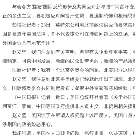
与会各方围绕“国际反恐形势及共同应对新举措”“阿富汗
正的多边主义，要积极应对阿富汗变局，要遏制恐怖和极端思
彭博社记者：23日，英特尔公司就此前致信供应商要求
因是要遵守美国法律，并不代表该公司在涉疆问题上的立场。
外国企业具有示范作用？
赵立坚：我们注意到有关声明。希望有关企业尊重事实，
疆稳定、阻遏中国发展。新疆的民众勤劳勇敢，新疆的产品质
法新社记者：我有一个北京冬奥会的问题。北美职业冰球
赵立坚：我注意到北京冬奥组委已经就此作出了回应。北
会、国际残奥委会共同制定发布，凝聚中外专家智慧和经验，
《中国日报》记者：近日，美国总统拜登签署《关于外国政府
阿富汗、缅甸、中国等国政府提供非人道主义、非贸易相关援
赵立坚：美国惯于在所谓人权问题上以己度人。美国自身
涉别国内政的险恶用心。
我想强调，美国在人口贩运问题上恶行累累、劣迹斑斑，根