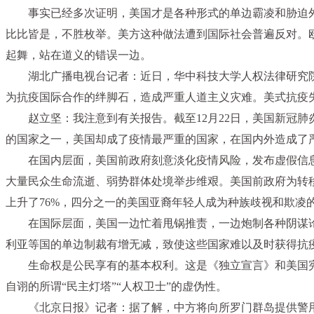
事实已经多次证明，美国才是各种形式的单边霸凌和胁迫
比比皆是，不胜枚举。美方这种做法遭到国际社会普遍反对。
起舞，站在道义的错误一边。
湖北广播电视台记者：近日，华中科技大学人权法律研究
为抗疫国际合作的绊脚石，造成严重人道主义灾难。美式抗疫
赵立坚：我注意到有关报告。截至12月22日，美国新冠肺
的国家之一，美国却成了疫情最严重的国家，在国内外造成了
在国内层面，美国前政府刻意淡化疫情风险，发布虚假信
大量民众生命流逝、弱势群体处境举步维艰。美国前政府为转移
上升了76%，四分之一的美国亚裔年轻人成为种族歧视和欺凌
在国际层面，美国一边忙着甩锅推责，一边炮制各种阴谋
利亚等国的单边制裁有增无减，致使这些国家难以及时获得抗
生命权是公民享有的基本权利。这是《独立宣言》和美国
自诩的所谓“民主灯塔”“人权卫士”的虚伪性。
《北京日报》记者：据了解，中方将向所罗门群岛提供警