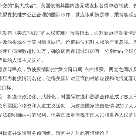
外交的“集大成者”。美国依据其国内法无端发起各类单边制裁、
欧盟要想维护公正合理的国际秩序，就应该明辨是非，秉持客观
院发布《美式“抗疫”的人权灾难》报告指出，面对新冠肺炎疫情
失败的根源在于美国制度缺陷、价值错位和对人权的严重忽视。
炎死亡病例数超过81万，确诊病例数超过5100万，分别约占全球
严重的人道主义灾难。
息误导民众，致使疫情防控“黄金窗口期”白白浪费。两党之间以
压力将疫情污名化，使得美国针对亚裔的种族歧视和仇恨犯罪现
的目标。
论，将疫情政治化、武器化，对国际抗疫和溯源合作造成了极大
疫所需医疗物资和人道主义援助，为这些国家抗击疫情增加了人
宪法都明确认可的权利。但美国政府漠视本国人民和世界人民的
用物资并派遣警务顾问组。请问中方对此有何评论？