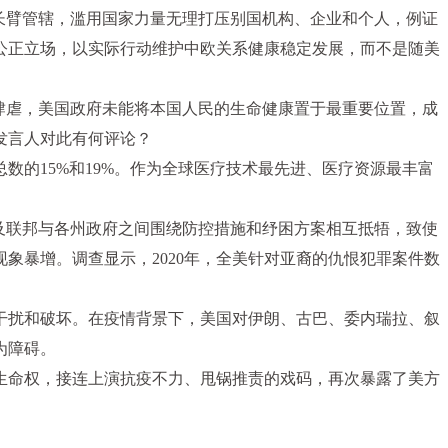
长臂管辖，滥用国家力量无理打压别国机构、企业和个人，例证
公正立场，以实际行动维护中欧关系健康稳定发展，而不是随美
肆虐，美国政府未能将本国人民的生命健康置于最重要位置，成
发言人对此有何评论？
总数的15%和19%。作为全球医疗技术最先进、医疗资源最丰富
及联邦与各州政府之间围绕防控措施和纾困方案相互抵牾，致使
象暴增。调查显示，2020年，全美针对亚裔的仇恨犯罪案件数
干扰和破坏。在疫情背景下，美国对伊朗、古巴、委内瑞拉、叙
为障碍。
生命权，接连上演抗疫不力、甩锅推责的戏码，再次暴露了美方