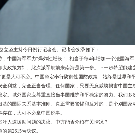
人赵立坚主持今日例行记者会。记者会实录如下：
称，中国海军军力“爆炸性增长”，相当于每4年增加一个法国海
了印太政策方针。此次派军舰前来南海是第一步。下一步希望能
忧”更是大可不必。中国坚定奉行防御性国防政策，始终是世界
安全利益，完全正当合理。任何国家，只要无意威胁损害中国主
稳定。域外国家应尊重直接当事国维护和平稳定的努力。我们多
根基的国际关系基本准则。真正需要警惕和反对的，是个别国家动
事存在，大可不必拿中国说事。
阿富汗人道援助问题的决议。中方能否介绍有关情况？
第2615号决议。