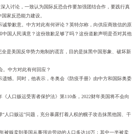
行了深入讨论，一致认为国际反恐合作要加强团结合作，要践行真
中国家反恐能力建设。
示诚挚歉意。中方对此有何评论？英特尔称，向供应商致信的原
和中国人民满意？这份致歉足够了吗？这份道歉声明是否对其他
完全是美国反华势力炮制的谎言，目的是抹黑中国形象、破坏新
会。中方对此有何回应？
示遗憾。同时，他表示，冬奥会《防疫手册》由中方和国际奥委
人口贩运受害者保护法》第110条，2022财年美国将不会向
“人口贩运”问题，充分暴露打着人权的幌子攻击抹黑他国、干
年被贩卖到美国从事强迫劳动的人口多达10万；其中一半被卖