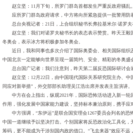
赵立坚：11月下旬，所罗门群岛首都发生严重反政府骚
应所罗门群岛政府请求，中方将向所紧急提供一批警用防
总台央视记者：21日，上合组织秘书长弗拉基米尔·诺罗
赵立坚：我们对诺罗夫秘书长的表态表示赞赏。昨天王毅
冬奥会，表示冰方将积极参加冬奥会。
近日，我和同事也多次介绍了国际奥委会、相关国际组织
中国北京一定能够向世界呈现一届简约、安全、精彩的冬奥盛
总台国广记者：我们注意到，昨天第二届反恐国际研讨会
赵立坚：12月22日，由中国现代国际关系研究院主办、
同应对新举措”，外交部部长助理吴江浩出席并发表主旨演讲。
中方在会上指出，纵观2021年，国际恐怖活动进入新一
作用，强化发展中国家能力建设，坚持标本兼治原则，携手应
中方强调，“东伊运”是联合国安理会1267委员会列名
中国一道继续予以坚决打击。个别国家将反恐政治化工具化，
筹码，更不能成为干涉别国内政的借口。“飞去来器”效应不远