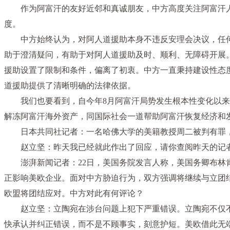
作为阿富汗的友好近邻和真诚朋友，中方高度关注阿富汗
度。
中方始终认为，对阿人道援助本身不违反安理会决议，任
助于澄清疑问，有助于对阿人道援助及时、顺利、无障碍开展
援助设置了限制和条件，偏离了初衷。中方一直秉持建设性态
道援助提供了清晰明确的法律依据。
我们也要看到，自今年8月阿富汗局势发生根本性变化以来
解冻阿富汗海外资产，同国际社会一道帮助阿富汗恢复经济和
日本共同社记者：一名哈佛大学的美籍教授周二被判有罪，
赵立坚：昨天我已经就此作出了回应，请你查阅昨天的记
澎湃新闻记者：22日，美国务院发言人称，美国务卿布
正影响美欧企业。面对中方胁迫行为，双方强调将继续与立团
欧盟将团结应对。中方对此有何评论？
赵立坚：立陶宛在涉台问题上犯下严重错误。立陶宛不仅
快承认并纠正错误，而不是不顾事实，刻意护短。美欧借此无