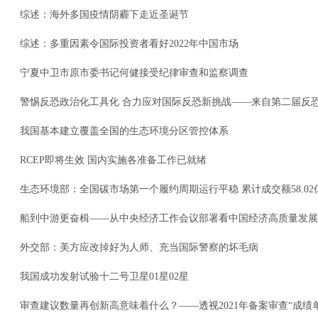
综述：海外多国疫情阴霾下走近圣诞节
综述：多重因素令国际投资者看好2022年中国市场
宁夏中卫市原市委书记何健接受纪律审查和监察调查
警惕反恐政治化工具化 合力应对国际反恐新挑战——来自第二届反
我国基本建立覆盖全国的生态环境分区管控体系
RCEP即将生效 国内实施各准备工作已就绪
生态环境部：全国碳市场第一个履约周期运行平稳 累计成交额58.02
船到中游更奋楫——从中央经济工作会议部署看中国经济高质量发展
外交部：美方应改掉好为人师、充当国际警察的坏毛病
我国成功发射试验十二号卫星01星02星
审查建议数量再创新高意味着什么？——透视2021年备案审查“成绩单