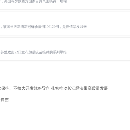
表示，美国等少数西方国家自身民主搞得一塌糊
，该国当天新增新冠确诊病例106122例，是疫情暴发以来
，芬兰政府22日宣布加强疫苗接种的系列举措
大保护、不搞大开发战略导向 扎实推动长江经济带高质量发展
新局面