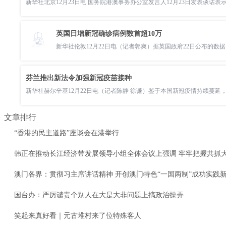
新华社北京12月23日电 国务院港澳事务办公室发言人12月23日发表谈话
英国日增新冠确诊病例数首超10万
新华社伦敦12月22日电（记者郭爽）据英国政府22日公布的数据
芬兰推出新法令加强新冠疫苗接种
新华社赫尔辛基12月22日电（记者陈静 徐谦）鉴于本国新冠疫情持续蔓延
文章排行
“香港的民主道路”座谈会在港举行
韩正在推动长江经济带发展领导小组全体会议上强调 牢牢把握共抓
澳门各界：贯彻习主席讲话精神 开创澳门特色“一国两制”成功实践
国台办：严厉谴责个别人在大是大非问题上搞政治操弄
笑起来真好看｜元古堆村来了位特殊客人