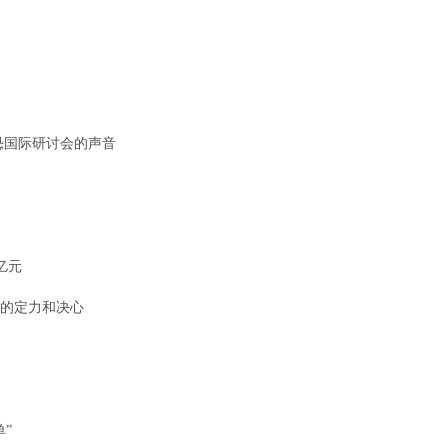
恐国际研讨会的声音
亿元
的定力和决心
”